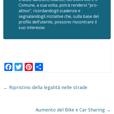
Comune, a sua volta, potrà rendersi “pro-
attivo”, ricordandogli scadenze e
segnalandogli iniziative che, sulla base del
profilo dell’utente, possono riscontrare il
suo interesse.
F
T
Pi
C
ac
w
nt
o
e
itt
er
n
←
Ripristino della legalità nelle strade
b
er
e
di
o
st
vi
o
di
Aumento del Bike e Car Sharing
→