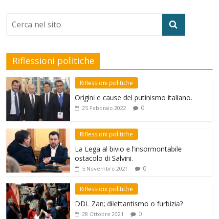
k
Riflessioni politiche
Riflessioni politiche
Origini e cause del putinismo italiano.
0
25 Febbraio 2022
Riflessioni politiche
La Lega al bivio e l’insormontabile
ostacolo di Salvini.
0
5 Novembre 2021
Riflessioni politiche
DDL Zan; dilettantismo o furbizia?
0
28 Ottobre 2021